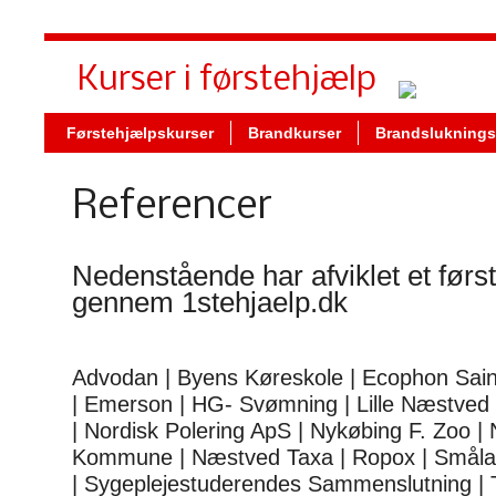
Kurser i førstehjælp
Førstehjælpskurser
Brandkurser
Brandsluknings
Referencer
Nedenstående har afviklet et før
gennem 1stehjaelp.dk
Advodan | Byens Køreskole | Ecophon Sai
| Emerson | HG- Svømning | Lille Næstved 
| Nordisk Polering ApS | Nykøbing F. Zoo 
Kommune | Næstved Taxa | Ropox | Smål
| Sygeplejestuderendes Sammenslutning | 