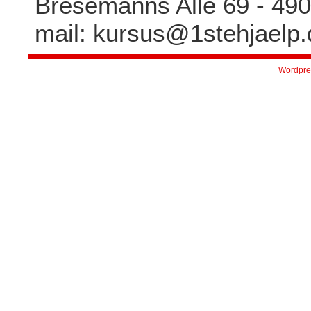
Bresemanns Allé 69 - 4900
mail: kursus@1stehjaelp.
Wordpre